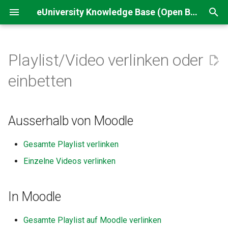
eUniversity Knowledge Base (Open Beta)
S
u
Playlist/Video verlinken oder
Moodle-Upgrade 2026
Zugang
Playlist anlegen
Videos hochladen
Audio-Datei hochladen
Videos hochladen
Serien erstellen und
Vorlesungsaufzeichnung
c
einbetten
bearbeiten
h
Neuerungen in Moodle
Dashboard und Einstellungen
Reihenfolge der Videos in
Videos veröffentlichen
Metadaten bearbeiten
Videos bearbeiten
Admin UI
einer Playlist ändern
Serien verlinken
e
Ausserhalb von Moodle
Videos abspielen
Videos bearbeiten
Audio-Datei veröffentlichen
Videos einbetten
Opencast Studio
w
Playlist löschen
Videos bereitstellen und
Proprietäre Abbildungen
Audio-Datei duplizieren
Videos in H5P verwenden
i
Gesamte Playlist verlinken
bearbeiten
Produzenten freischalten
entfernen
Einzelne Videos verlinken
r
Audio-Datei löschen
d
Serien erstellen und
Posterbild wählen
verwalten
In Moodle
i
Videos duplizieren
n
Playlisten erstellen
Gesamte Playlist auf Moodle verlinken