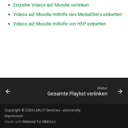
Videos verschieben
i
Einzelne Videos auf Moodle verlinken
Videos aufzeichnen
Videos auf Moodle mithilfe des Mediafilters einbetten
t
Videos löschen
Berechtigungen für Videos
Videos auf Moodle mithilfe von H5P einbetten
i
oder Serien vergeben
a
FAQ
l
i
Glossar
s
i
e
Weiter
Gesamte Playlist verlinken
r
t
Copyright © 2026 LMU IT Services - eUniversity
Impressum
Made with
Material for MkDocs